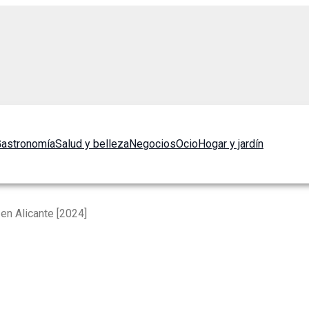
astronomía
Salud y belleza
Negocios
Ocio
Hogar y jardín
en Alicante [2024]