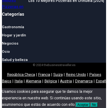
Los 10 Mejores Pizzerias en Orihuela [2024]
Categorías
Gastronomía
Hogar y jardín
Negocios
Ocio
Salud y belleza
© 2024 thebusinesstraveller.es
República Checa
|
Francia
|
Suiza
|
Reino Unido
|
Países
Bajos
|
Italia
|
Alemania
|
Bélgica
|
Austria
|
Dinamarca
|
España
Usamos cookies para asegurar que te damos la mejor
experiencia en nuestra web. Si continúas usando este sitio,
asumiremos que estás de acuerdo con ello.
Aceptar
No