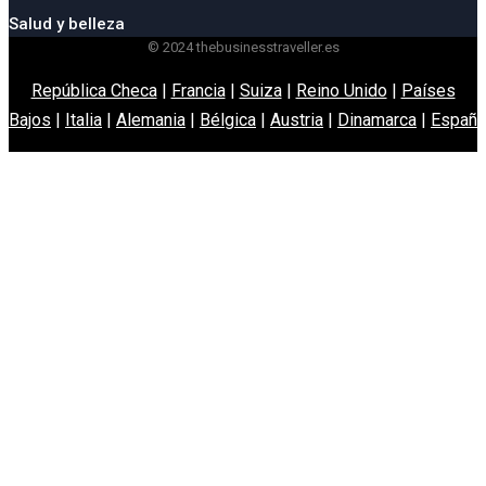
Salud y belleza
© 2024 thebusinesstraveller.es
República Checa
|
Francia
|
Suiza
|
Reino Unido
|
Países
Bajos
|
Italia
|
Alemania
|
Bélgica
|
Austria
|
Dinamarca
|
España