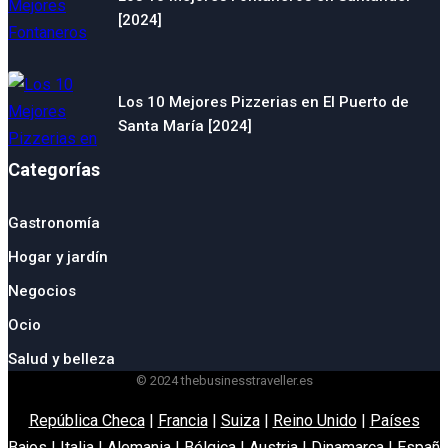
[2024]
Los 10 Mejores Pizzerias en El Puerto de
Santa María [2024]
Categorías
Gastronomía
Hogar y jardín
Negocios
Ocio
Salud y belleza
© 2024 thebusinesstraveller.es
República Checa
|
Francia
|
Suiza
|
Reino Unido
|
Países
Bajos
|
Italia
|
Alemania
|
Bélgica
|
Austria
|
Dinamarca
|
España