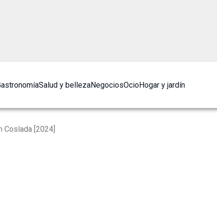
astronomía
Salud y belleza
Negocios
Ocio
Hogar y jardín
 Coslada [2024]