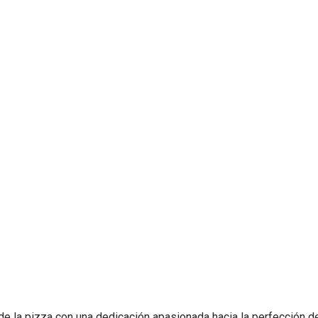
 de la pizza con una dedicación apasionada hacia la perfección