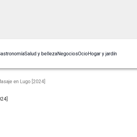
astronomía
Salud y belleza
Negocios
Ocio
Hogar y jardín
asaje en Lugo [2024]