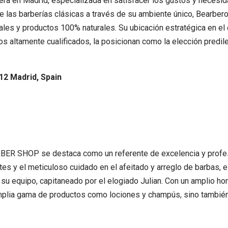
era en Madrid, especializada en satisfacer los gustos y necesid
e las barberías clásicas a través de su ambiente único, Bearbero
onales y productos 100% naturales. Su ubicación estratégica en 
s altamente cualificados, la posicionan como la elección predil
12 Madrid, Spain
ER SHOP se destaca como un referente de excelencia y profesi
es y el meticuloso cuidado en el afeitado y arreglo de barbas, e
e su equipo, capitaneado por el elogiado Julian. Con un amplio ho
a gama de productos como lociones y champús, sino también u