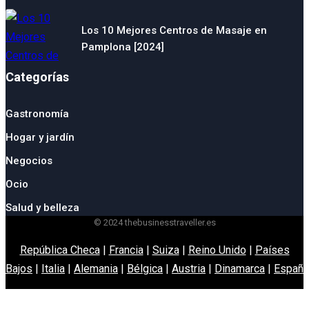
Los 10 Mejores Centros de Masaje en
Pamplona [2024]
Categorías
Gastronomía
Hogar y jardín
Negocios
Ocio
Salud y belleza
© 2024 thebusinesstraveller.es
República Checa
|
Francia
|
Suiza
|
Reino Unido
|
Países
Bajos
|
Italia
|
Alemania
|
Bélgica
|
Austria
|
Dinamarca
|
España