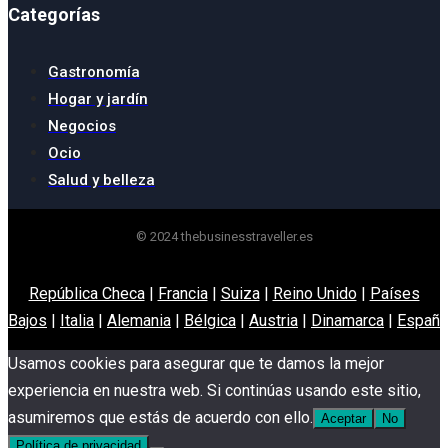
Categorías
Gastronomía
Hogar y jardín
Negocios
Ocio
Salud y belleza
© 2024 thebusinesstraveller.es
República Checa
|
Francia
|
Suiza
|
Reino Unido
|
Países
Bajos
|
Italia
|
Alemania
|
Bélgica
|
Austria
|
Dinamarca
|
España
Usamos cookies para asegurar que te damos la mejor
experiencia en nuestra web. Si continúas usando este sitio,
asumiremos que estás de acuerdo con ello.
Aceptar
No
Política de privacidad