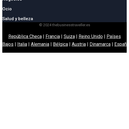
Ocio
Salud y belleza
© 2024 thebusinesstraveller.es
República Checa
|
Francia
|
Suiza
|
Reino Unido
|
Países
Bajos
|
Italia
|
Alemania
|
Bélgica
|
Austria
|
Dinamarca
|
España