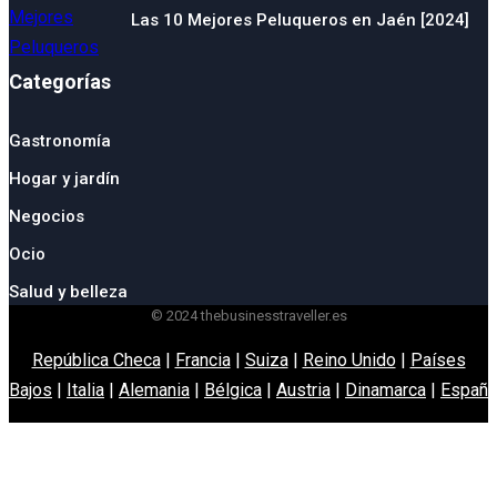
Las 10 Mejores Peluqueros en Jaén [2024]
Categorías
Gastronomía
Hogar y jardín
Negocios
Ocio
Salud y belleza
© 2024 thebusinesstraveller.es
República Checa
|
Francia
|
Suiza
|
Reino Unido
|
Países
Bajos
|
Italia
|
Alemania
|
Bélgica
|
Austria
|
Dinamarca
|
España