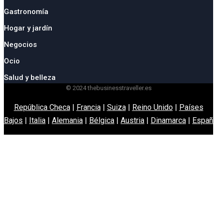
Gastronomía
Hogar y jardín
Negocios
Ocio
Salud y belleza
© 2024 thebusinesstraveller.es
República Checa
|
Francia
|
Suiza
|
Reino Unido
|
Países
Bajos
|
Italia
|
Alemania
|
Bélgica
|
Austria
|
Dinamarca
|
España