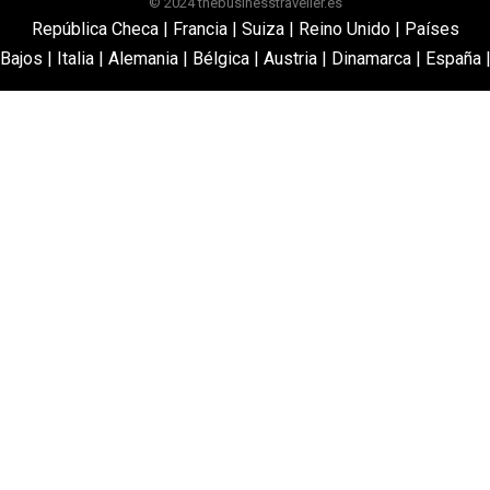
© 2024 thebusinesstraveller.es
República Checa
|
Francia
|
Suiza
|
Reino Unido
|
Países
Bajos
|
Italia
|
Alemania
|
Bélgica
|
Austria
|
Dinamarca
|
España