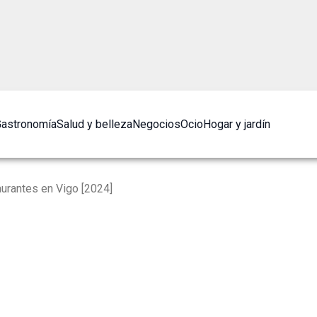
astronomía
Salud y belleza
Negocios
Ocio
Hogar y jardín
urantes en Vigo [2024]