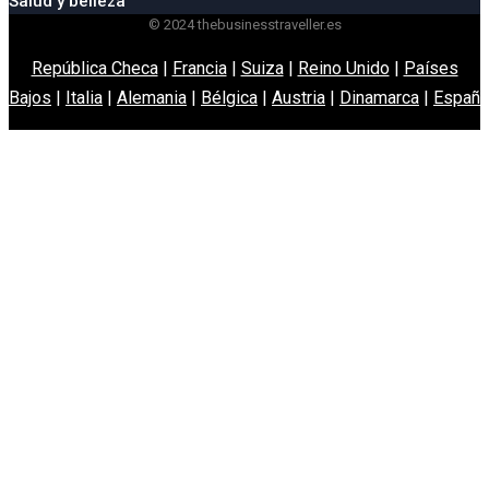
Salud y belleza
© 2024 thebusinesstraveller.es
República Checa
|
Francia
|
Suiza
|
Reino Unido
|
Países
Bajos
|
Italia
|
Alemania
|
Bélgica
|
Austria
|
Dinamarca
|
España