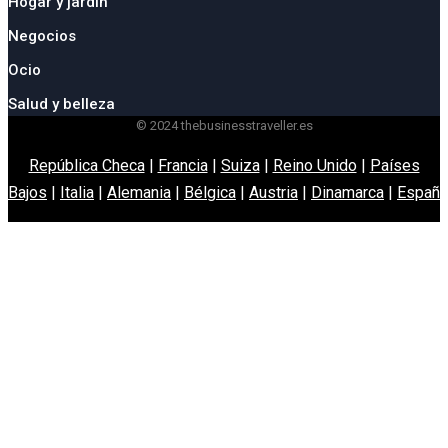
Hogar y jardín
Negocios
Ocio
Salud y belleza
© 2024 thebusinesstraveller.es
República Checa
|
Francia
|
Suiza
|
Reino Unido
|
Países
Bajos
|
Italia
|
Alemania
|
Bélgica
|
Austria
|
Dinamarca
|
España