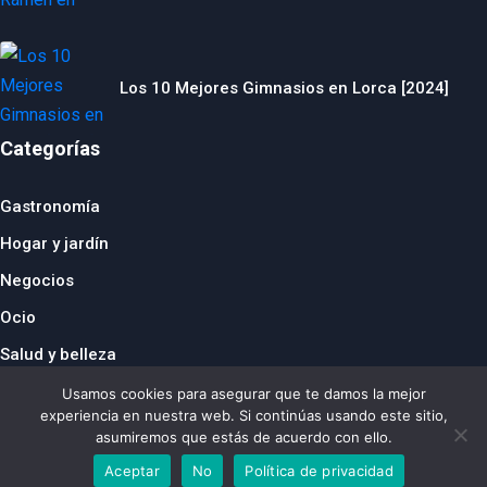
Los 10 Mejores Gimnasios en Lorca [2024]
Categorías
Gastronomía
Hogar y jardín
Negocios
Ocio
Salud y belleza
© 2024 thebusinesstraveller.es
Usamos cookies para asegurar que te damos la mejor
República Checa
|
Francia
|
Suiza
|
Reino Unido
|
Países
experiencia en nuestra web. Si continúas usando este sitio,
Bajos
|
Italia
|
Alemania
|
Bélgica
|
Austria
|
Dinamarca
|
España
asumiremos que estás de acuerdo con ello.
|
Polonia
Aceptar
No
Política de privacidad