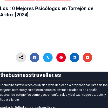
SALUD Y BELLEZA
TORREJÓN DE ARDOZ
Los 10 Mejores Psicólogos en Torrejón de
Ardoz [2024]
thebusinesstraveller.es
Thebusinesstraveller.es es un sitio web dedicado a proporcionar listas de los
mejores servicios y establecimientos en diversas ciudades de España,
abarcando categorías como gastronomía, salud y belleza, negocios, ocio, y
hogar y jardín.
contacto@thebusinesstraveller.es