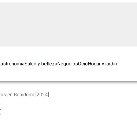
astronomía
Salud y belleza
Negocios
Ocio
Hogar y jardín
ros en Benidorm [2024]