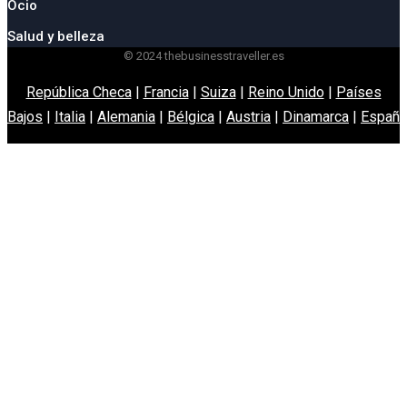
Ocio
Salud y belleza
© 2024 thebusinesstraveller.es
República Checa
|
Francia
|
Suiza
|
Reino Unido
|
Países
Bajos
|
Italia
|
Alemania
|
Bélgica
|
Austria
|
Dinamarca
|
España