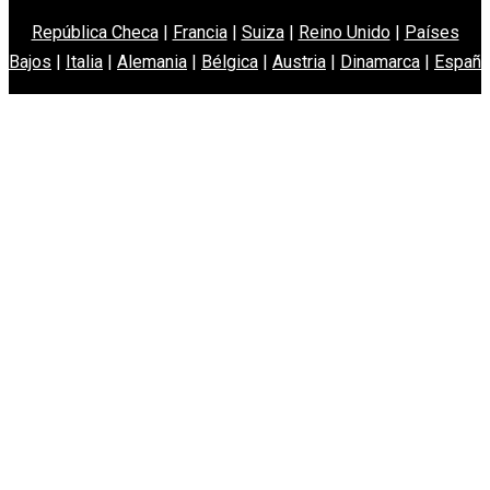
República Checa
|
Francia
|
Suiza
|
Reino Unido
|
Países
Bajos
|
Italia
|
Alemania
|
Bélgica
|
Austria
|
Dinamarca
|
España