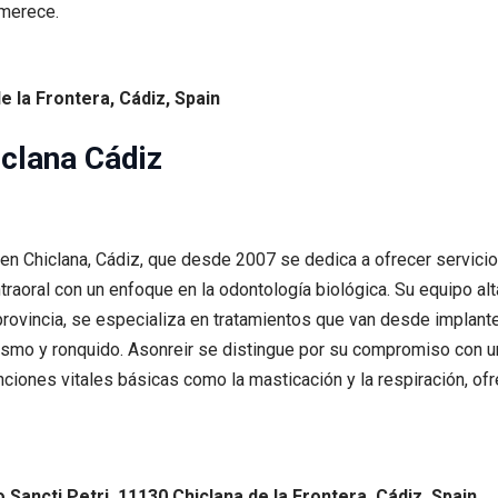
 merece.
e la Frontera, Cádiz, Spain
iclana Cádiz
a en Chiclana, Cádiz, que desde 2007 se dedica a ofrecer servi
raoral con un enfoque en la odontología biológica. Su equipo alta
a provincia, se especializa en tratamientos que van desde implant
mo y ronquido. Asonreir se distingue por su compromiso con un
nciones vitales básicas como la masticación y la respiración, of
Sancti Petri, 11130 Chiclana de la Frontera, Cádiz, Spain