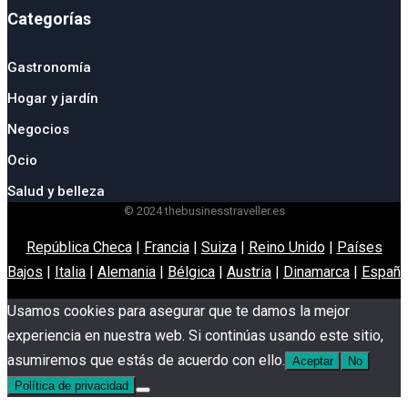
Categorías
Gastronomía
Hogar y jardín
Negocios
Ocio
Salud y belleza
© 2024 thebusinesstraveller.es
República Checa
|
Francia
|
Suiza
|
Reino Unido
|
Países
Bajos
|
Italia
|
Alemania
|
Bélgica
|
Austria
|
Dinamarca
|
España
Usamos cookies para asegurar que te damos la mejor
experiencia en nuestra web. Si continúas usando este sitio,
asumiremos que estás de acuerdo con ello.
Aceptar
No
Política de privacidad