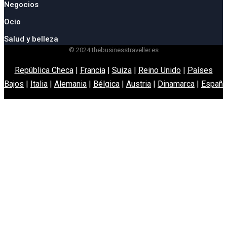
Negocios
Ocio
Salud y belleza
© 2024 thebusinesstraveller.es
República Checa
|
Francia
|
Suiza
|
Reino Unido
|
Países
Bajos
|
Italia
|
Alemania
|
Bélgica
|
Austria
|
Dinamarca
|
España