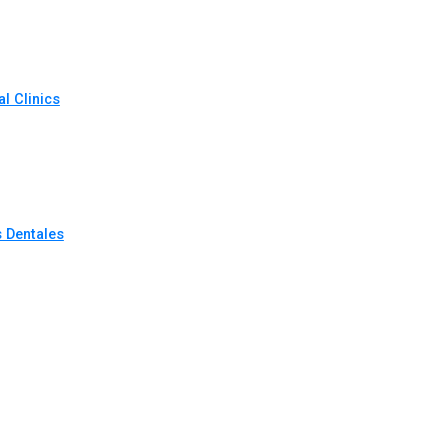
l Clinics
s Dentales