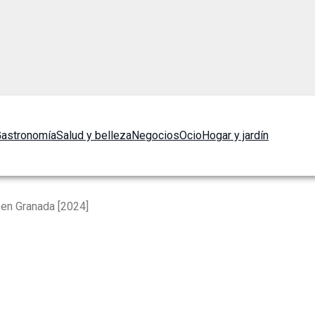
astronomía
Salud y belleza
Negocios
Ocio
Hogar y jardín
en Granada [2024]