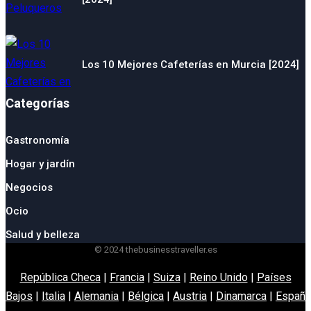
Los 10 Mejores Cafeterías en Murcia [2024]
Categorías
Gastronomía
Hogar y jardín
Negocios
Ocio
Salud y belleza
© 2024 thebusinesstraveller.es
República Checa
|
Francia
|
Suiza
|
Reino Unido
|
Países
Bajos
|
Italia
|
Alemania
|
Bélgica
|
Austria
|
Dinamarca
|
España