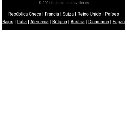
© 2024 thebusinesstraveller.es
República Checa
|
Francia
|
Suiza
|
Reino Unido
|
Países
Bajos
|
Italia
|
Alemania
|
Bélgica
|
Austria
|
Dinamarca
|
España