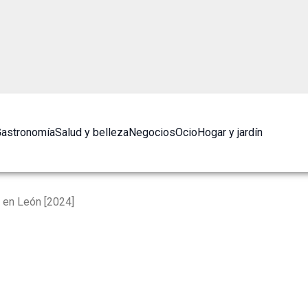
astronomía
Salud y belleza
Negocios
Ocio
Hogar y jardín
 en León [2024]