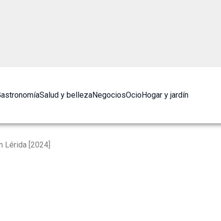
astronomía
Salud y belleza
Negocios
Ocio
Hogar y jardín
 Lérida [2024]