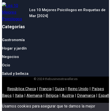
Los 10 Mejores Psicólogos en Roquetas de
Mar [2024]
Categorías
Gastronomía
Hogar y jardín
Negocios
Ocio
Salud y belleza
© 2024 thebusinesstraveller.es
República Checa
|
Francia
|
Suiza
|
Reino Unido
|
Países
Bajos
|
Italia
|
Alemania
|
Bélgica
|
Austria
|
Dinamarca
|
España
Usamos cookies para asegurar que te damos la mejor