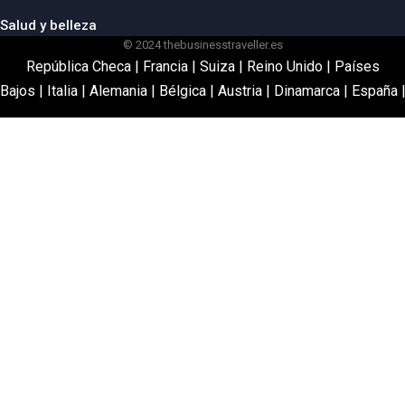
Salud y belleza
© 2024 thebusinesstraveller.es
República Checa
|
Francia
|
Suiza
|
Reino Unido
|
Países
Bajos
|
Italia
|
Alemania
|
Bélgica
|
Austria
|
Dinamarca
|
España