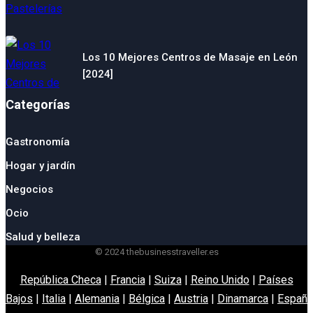
Los 10 Mejores Centros de Masaje en León
[2024]
Categorías
Gastronomía
Hogar y jardín
Negocios
Ocio
Salud y belleza
© 2024 thebusinesstraveller.es
República Checa
|
Francia
|
Suiza
|
Reino Unido
|
Países
Bajos
|
Italia
|
Alemania
|
Bélgica
|
Austria
|
Dinamarca
|
España