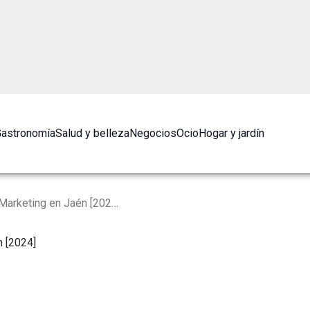
astronomía
Salud y belleza
Negocios
Ocio
Hogar y jardín
Las 10 Mejores Agencias de Marketing en Jaén [2024]