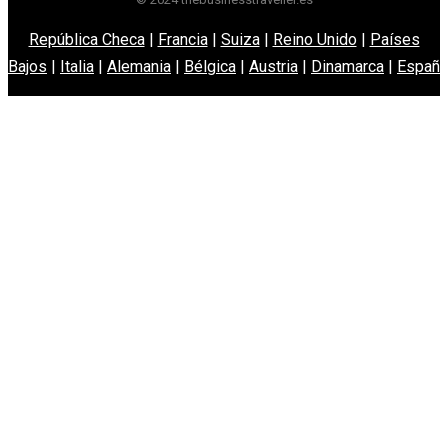
República Checa
|
Francia
|
Suiza
|
Reino Unido
|
Países
Bajos
|
Italia
|
Alemania
|
Bélgica
|
Austria
|
Dinamarca
|
España