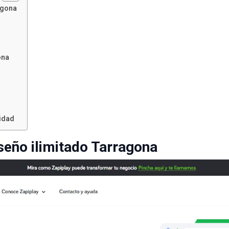
agona
ona
cidad
iseño ilimitado Tarragona