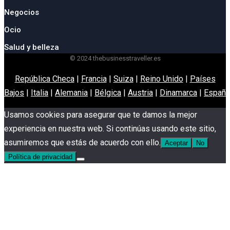
Negocios
Ocio
Salud y belleza
© 2024 thebusinesstraveller.es
República Checa
|
Francia
|
Suiza
|
Reino Unido
|
Países
Bajos
|
Italia
|
Alemania
|
Bélgica
|
Austria
|
Dinamarca
|
España
Usamos cookies para asegurar que te damos la mejor
experiencia en nuestra web. Si continúas usando este sitio,
asumiremos que estás de acuerdo con ello.
Aceptar
No
Política de privacidad