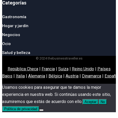
Categorías
Gastronomía
Hogar y jardín
Negocios
Ocio
Salud y belleza
© 2024 thebusinesstraveller.es
República Checa
|
Francia
|
Suiza
|
Reino Unido
|
Países
Bajos
|
Italia
|
Alemania
|
Bélgica
|
Austria
|
Dinamarca
|
España
Usamos cookies para asegurar que te damos la mejor
experiencia en nuestra web. Si continúas usando este sitio,
asumiremos que estás de acuerdo con ello.
Aceptar
No
Política de privacidad