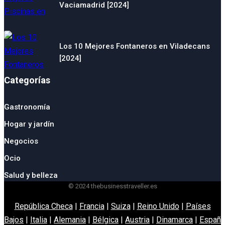
Vaciamadrid [2024]
Los 10 Mejores Fontaneros en Viladecans
[2024]
Categorías
Gastronomía
Hogar y jardín
Negocios
Ocio
Salud y belleza
© 2024 thebusinesstraveller.es
República Checa
|
Francia
|
Suiza
|
Reino Unido
|
Países
Bajos
|
Italia
|
Alemania
|
Bélgica
|
Austria
|
Dinamarca
|
España