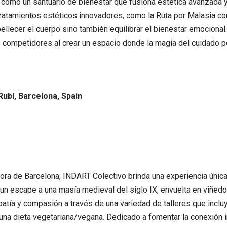
 como un santuario de bienestar que fusiona estética avanzada y 
ratamientos estéticos innovadores, como la Ruta por Malasia con j
ecer el cuerpo sino también equilibrar el bienestar emocional. 
 competidores al crear un espacio donde la magia del cuidado p
Rubí, Barcelona, Spain
ora de Barcelona, INDART Colectivo brinda una experiencia única 
ce un escape a una masía medieval del siglo IX, envuelta en viñed
patía y compasión a través de una variedad de talleres que incluy
na dieta vegetariana/vegana. Dedicado a fomentar la conexión in