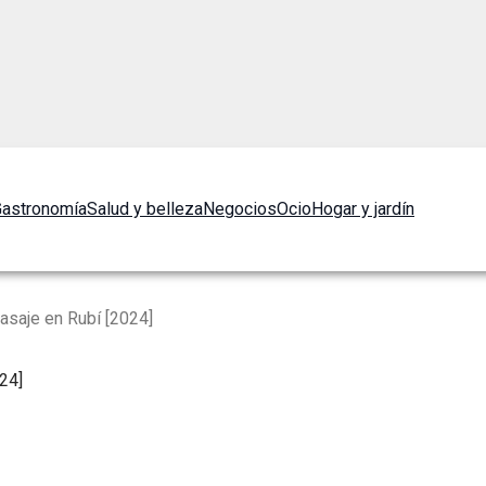
astronomía
Salud y belleza
Negocios
Ocio
Hogar y jardín
saje en Rubí [2024]