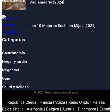
Vaciamadrid [2024]
Los 10 Mejores Sushi en Mijas [2024]
Categorías
Gastronomía
Hogar y jardín
Negocios
Ocio
Salud y belleza
© 2024 thebusinesstraveller.es
República Checa
|
Francia
|
Suiza
|
Reino Unido
|
Países
Bajos
|
Italia
|
Alemania
|
Bélgica
|
Austria
|
Dinamarca
|
España