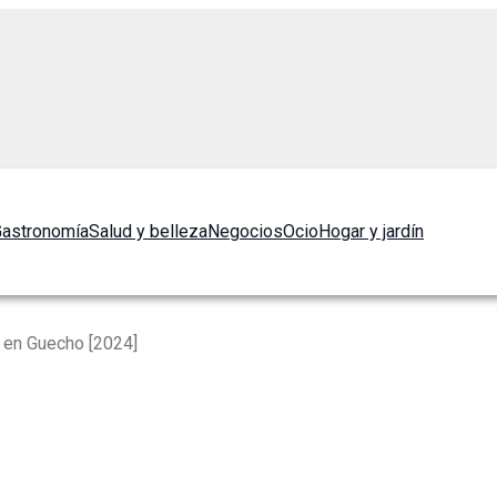
astronomía
Salud y belleza
Negocios
Ocio
Hogar y jardín
 en Guecho [2024]