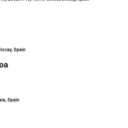
Biscay, Spain
ioa
ia, Spain