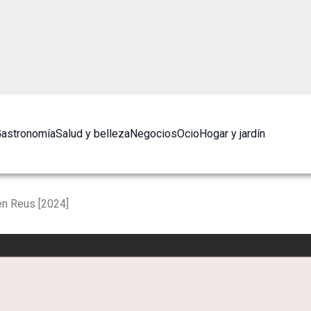
astronomía
Salud y belleza
Negocios
Ocio
Hogar y jardín
n Reus [2024]