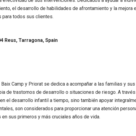
a efectividad de sus intervenciones. Dedicados a ayudar a indivi
to, el desarrollo de habilidades de afrontamiento y la mejora en
s para todos sus clientes.
204 Reus, Tarragona, Spain
z Baix Camp y Priorat se dedica a acompañar a las familias y sus
ia de trastornos de desarrollo o situaciones de riesgo. A través 
e en el desarrollo infantil a tiempo, sino también apoyar integralm
ntales, son considerados para proporcionar una atención perso
os en sus primeros y más cruciales años de vida.