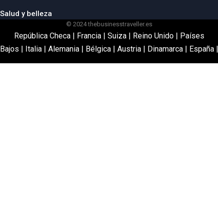
Salud y belleza
© 2024 thebusinesstraveller.es
República Checa
|
Francia
|
Suiza
|
Reino Unido
|
Países
Bajos
|
Italia
|
Alemania
|
Bélgica
|
Austria
|
Dinamarca
|
España