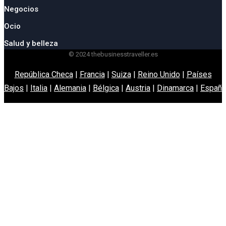
Negocios
Ocio
Salud y belleza
© 2024 thebusinesstraveller.es
República Checa
|
Francia
|
Suiza
|
Reino Unido
|
Países
Bajos
|
Italia
|
Alemania
|
Bélgica
|
Austria
|
Dinamarca
|
España