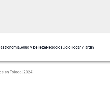
astronomía
Salud y belleza
Negocios
Ocio
Hogar y jardín
s en Toledo [2024]