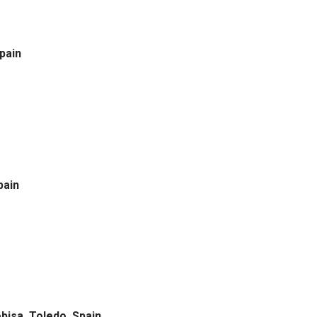
Spain
pain
obisa, Toledo, Spain