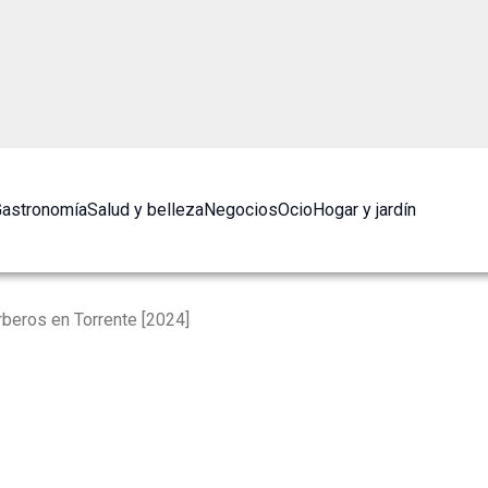
astronomía
Salud y belleza
Negocios
Ocio
Hogar y jardín
beros en Torrente [2024]