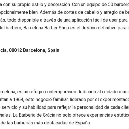
na con su propio estilo y decoración. Con un equipo de 50 barb
epcionalmente bien. Además de cortes de cabello y arreglo de ba
más, todo disponible a través de una aplicación fácil de usar pa
a del barbero, Barcelona Barber Shop es el destino definitivo par
àcia, 08012 Barcelona, Spain
arcelona, es un refugio contemporáneo dedicado al cuidado mascu
ntan a 1964, este negocio familiar, liderado por el experimentad
servicio y su habilidad para reflejar la personalidad de cada cli
ales, La Barberia de Gràcia no solo ofrece experiencias estétic
na de las barberías más destacadas de España.