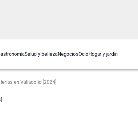
astronomía
Salud y belleza
Negocios
Ocio
Hogar y jardín
erías en Valladolid [2024]