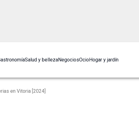
astronomía
Salud y belleza
Negocios
Ocio
Hogar y jardín
ias en Vitoria [2024]