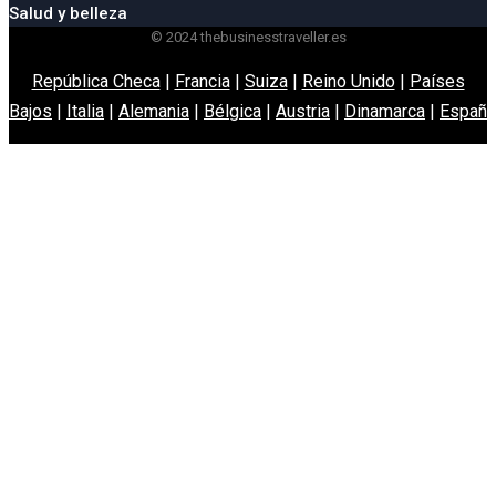
Salud y belleza
© 2024 thebusinesstraveller.es
República Checa
|
Francia
|
Suiza
|
Reino Unido
|
Países
Bajos
|
Italia
|
Alemania
|
Bélgica
|
Austria
|
Dinamarca
|
España