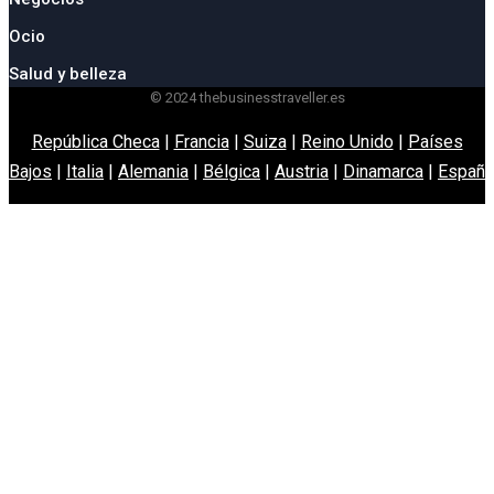
Ocio
Salud y belleza
© 2024 thebusinesstraveller.es
República Checa
|
Francia
|
Suiza
|
Reino Unido
|
Países
Bajos
|
Italia
|
Alemania
|
Bélgica
|
Austria
|
Dinamarca
|
España